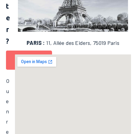
t
e
r
?
PARIS :
11, Allée des Eiders, 75019 Paris
Par
Par
téléphone
email
O
u
e
n
r
e