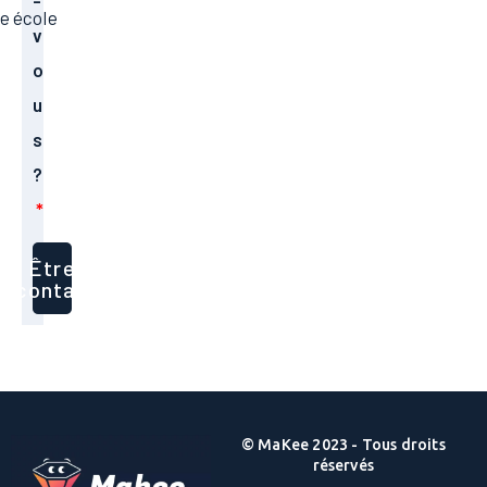
-
e école
v
o
u
s
?
Être
recontacté
© MaKee 2023 - Tous droits
réservés