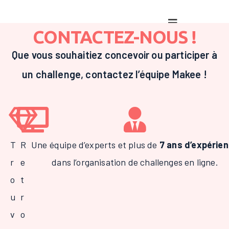
CONTACTEZ-NOUS !
Que vous souhaitiez concevoir ou participer à
un challenge, contactez l’équipe Makee !
T
R
Une équipe d’experts et plus de
7 ans d’expérie
r
e
dans l’organisation de challenges en ligne.
o
t
u
r
v
o