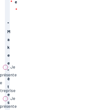
e
"
M
a
k
e
e
Je
"
présente
ê
e
t
treprise
e
Je
s
présente