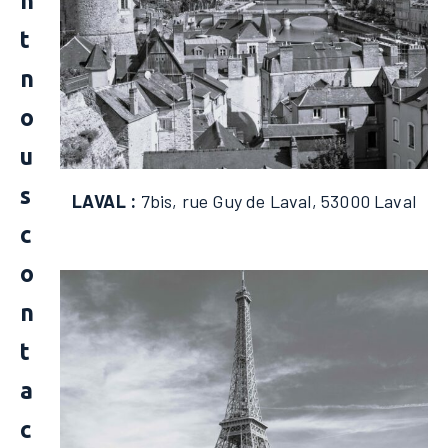
n
t
n
o
u
s
LAVAL :
7bis, rue Guy de Laval, 53000 Laval
c
o
n
t
a
c