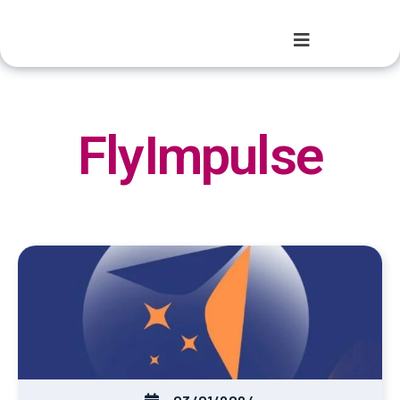
FlyImpulse